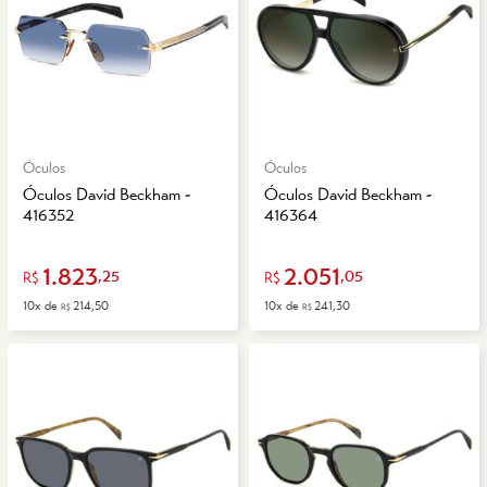
Óculos
Óculos
Óculos David Beckham -
Óculos David Beckham -
416352
416364
1.823
2.051
,25
,05
R$
R$
10x de
214,50
10x de
241,30
R$
R$