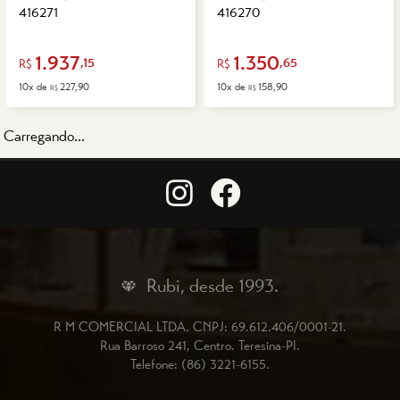
416271
416270
1.937
1.350
,15
,65
R$
R$
10x de
227,90
10x de
158,90
R$
R$
Carregando...
Rubi, desde 1993.
R M COMERCIAL LTDA.
CNPJ: 69.612.406/0001-21.
Rua Barroso 241, Centro.
Teresina-PI.
Telefone: (86) 3221-6155.