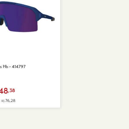
s Hb - 414797
48
,38
e
76,28
R$