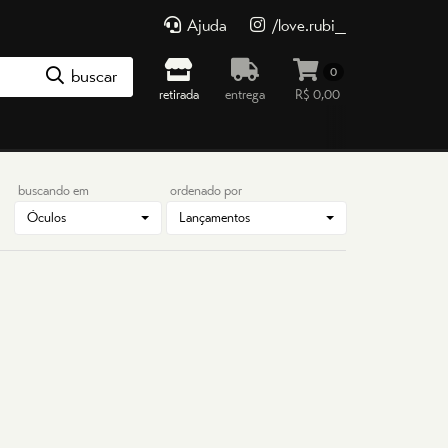
Ajuda
/love.rubi_
0
buscar
retirada
entrega
R$ 0,00
buscando em
ordenado por
Óculos
Lançamentos