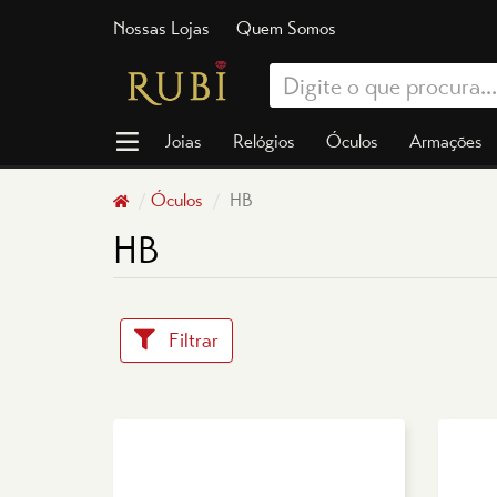
Nossas Lojas
Quem Somos
Joias
Relógios
Óculos
Armações
Óculos
HB
HB
Filtrar