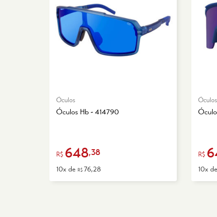
Óculos
Óculos
Óculos Hb - 414790
Óculo
648
6
,38
R$
R$
10x de
76,28
10x d
R$