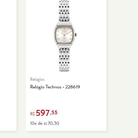
Relógios
Relógio Technos - 228619
597
,55
R$
10x de
70,30
R$