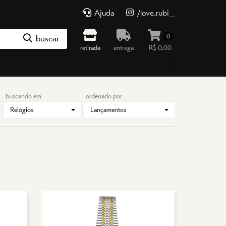
Ajuda
/love.rubi_
0
buscar
retirada
entrega
R$ 0,00
buscando em
ordenado por
Relógios
Lançamentos