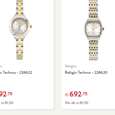
os
Relógios
io Technos - 228622
Relógio Technos - 228620
92
692
,75
,75
R$
e
81,50
10x de
81,50
R$
R$