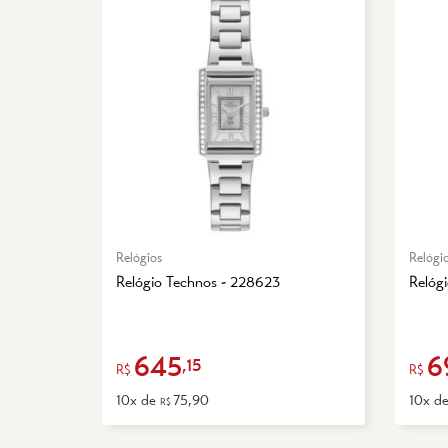
Relógios
Relógi
Relógio Technos - 228623
Relóg
645
6
,15
R$
R$
10x de
75,90
10x d
R$