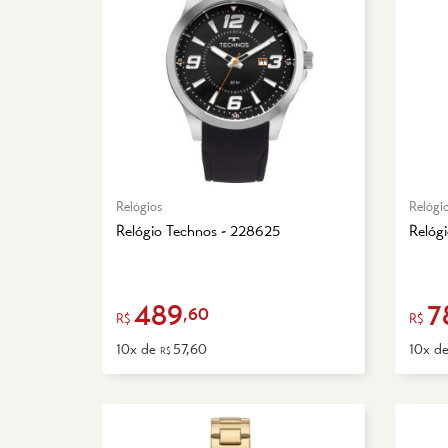
Relógios
Relógi
Relógio Technos - 228625
Relóg
489
7
,60
R$
R$
10x de
57,60
10x d
R$