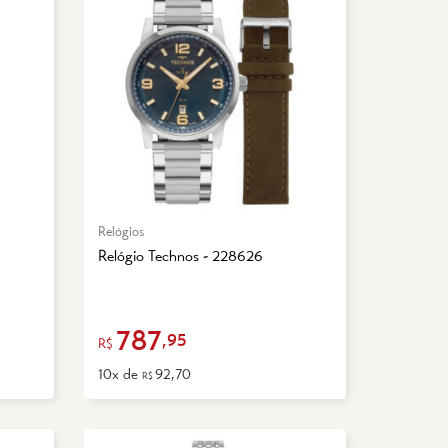
Relógios
Relógio Technos - 228626
787
,95
R$
10x de
92,70
R$