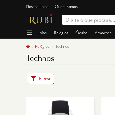
Nossas Lojas
Quem Somos
Joias
Relógios
Óculos
Armações
Relógios
Technos
Technos
Filtrar