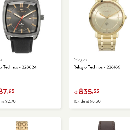
os
Relógios
io Technos - 228624
Relógio Technos - 228186
87
835
,95
,55
R$
e
92,70
10x de
98,30
R$
R$