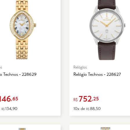
os
Relógios
io Technos - 228629
Relógio Technos - 228627
.146
752
,65
,25
R$
e
134,90
10x de
88,50
R$
R$