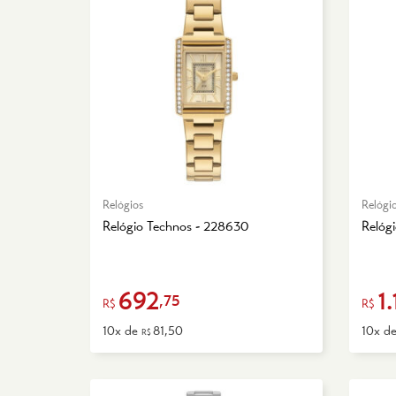
Relógios
Relógi
Relógio Technos - 228630
Relóg
692
1
,75
R$
R$
10x de
81,50
10x d
R$