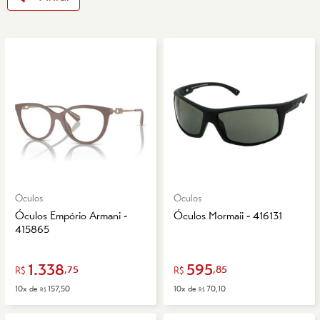
Óculos
Óculos
Óculos Empório Armani -
Óculos Mormaii - 416131
415865
1.338
595
,75
,85
R$
R$
10x de
157,50
10x de
70,10
R$
R$