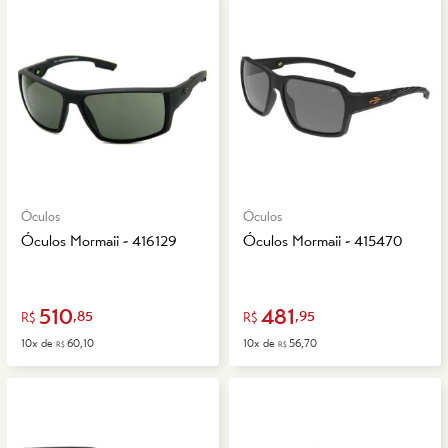
Óculos
Óculos
Óculos Mormaii - 416129
Óculos Mormaii - 415470
510
481
,85
,95
R$
R$
10x de
60,10
10x de
56,70
R$
R$