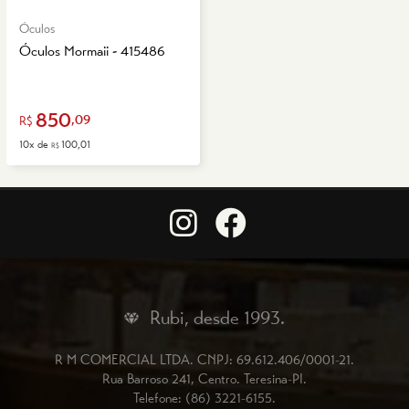
Óculos
Óculos Mormaii - 415486
850
,09
R$
10x de
100,01
R$
Rubi, desde 1993.
R M COMERCIAL LTDA.
CNPJ: 69.612.406/0001-21.
Rua Barroso 241, Centro.
Teresina-PI.
Telefone: (86) 3221-6155.