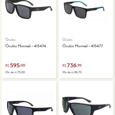
Óculos
Óculos
Óculos Mormaii - 415474
Óculos Mormaii - 415477
595
736
,00
,95
R$
R$
10x de
70,00
10x de
86,70
R$
R$