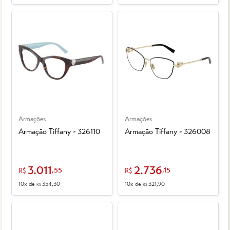
Armações
Armações
Armação Tiffany - 326110
Armação Tiffany - 326008
3.011
2.736
,55
,15
R$
R$
10x de
354,30
10x de
321,90
R$
R$