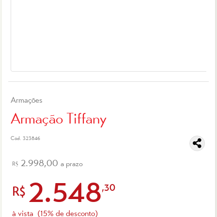
Armações
Armação Tiffany
Cód. 323846
2.998,00
a prazo
R$
2.548
,30
R$
à vista
(15% de desconto)